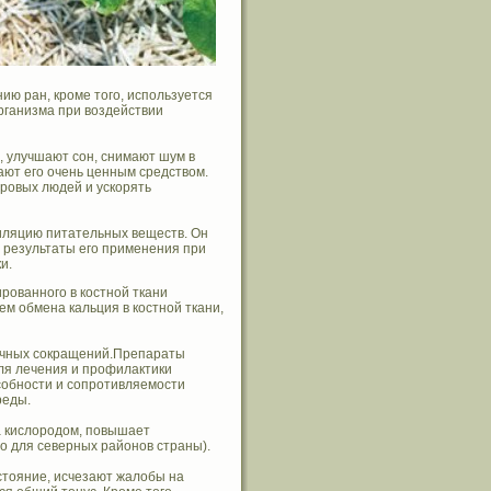
ию ран, кроме того, используется
рганизма при воздействии
 улучшают сон, снимают шум в
ют его очень ценным средством.
ровых людей и ускорять
иляцию питательных веществ. Он
 результаты его применения при
и.
рованного в костной ткани
ем обмена кальция в костной ткани,
ечных сокращений.Препараты
ля лечения и профилактики
обности и сопротивляемости
реды.
а кислородом, повышает
но для северных районов страны).
тояние, исчезают жалобы на