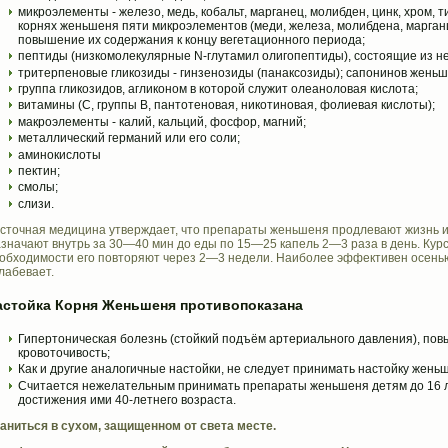
микроэлементы - железо, медь, кобальт, марганец, молибден, цинк, хром, 
корнях женьшеня пяти микроэлементов (меди, железа, молибдена, марганц
повышение их содержания к концу вегетационного периода;
пептиды (низкомолекулярные N-глутамил олигопептиды), состоящие из не
тритерпеновые гликозиды - гинзенозиды (панаксозиды); сапонинов женьш
группа гликозидов, агликоном в которой служит олеаноловая кислота;
витамины (С, группы В, пантотеновая, никотиновая, фолиевая кислоты);
макроэлементы - калий, кальций, фосфор, магний;
металлический германий или его соли;
аминокислоты
пектин;
смолы;
слизи.
сточная медицина утверждает, что препараты женьшеня продлевают жизнь и
значают внутрь за 30—40 мин до еды по 15—25 капель 2—3 раза в день. Кур
обходимости его повторяют через 2—3 недели. Наиболее эффективен осенью
лабевает.
астойка Корня Женьшеня
противопоказана
Гипертоническая болезнь (стойкий подъём артериального давления), пов
кровоточивость;
Как и другие аналогичные настойки, не следует принимать настойку жень
Считается нежелательным принимать препараты женьшеня детям до 16 л
достижения ими 40-летнего возраста.
аниться в сухом, защищенном от света месте.