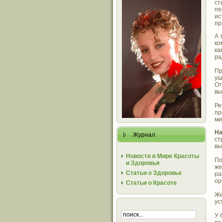
ст
пе
ис
пр
А 
ко
ка
ра
П
уш
От
вы
Ре
пр
ми
На
Журнал
ст
вы
Новости в Мире Красоты
По
и Здоровья
же
Статьи о Здоровье
ра
ор
Статьи о Красоте
Же
ус
У 