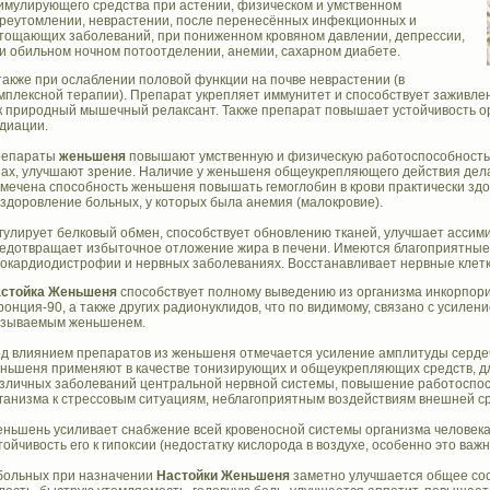
имулирующего средства при астении, физическом и умственном
реутомлении, неврастении, после перенесённых инфекционных и
тощающих заболеваний, при пониженном кровяном давлении, депрессии,
и обильном ночном потоотделении, анемии, сахарном диабете.
также при ослаблении половой функции на почве неврастении (в
мплексной терапии). Препарат укрепляет иммунитет и способствует заживлен
к природный мышечный релаксант. Также препарат повышает устойчивость о
диации.
репараты
женьшеня
повышают умственную и физическую работоспособность,
ах, улучшают зрение. Наличие у женьшеня общеукрепляющего действия дела
мечена способность женьшеня повышать гемоглобин в крови практически здо
здоровление больных, у которых была анемия (малокровие).
гулирует белковый обмен, способствует обновлению тканей, улучшает ассим
едотвращает избыточное отложение жира в печени. Имеются благоприятные
окардиодистрофии и нервных заболеваниях. Восстанавливает нервные клетк
стойка Женьшеня
способствует полному выведению из организма инкорпори
ронция-90, а также других радионуклидов, что по видимому, связано с усилени
зываемым женьшенем.
д влиянием препаратов из женьшеня отмечается усиление амплитуды серд
ньшеня применяют в качестве тонизирующих и общеукрепляющих средств, д
зличных заболеваний центральной нервной системы, повышение работоспос
ганизма к стрессовым ситуациям, неблагоприятным воздействиям внешней с
ньшень усиливает снабжение всей кровеносной системы организма человек
тойчивость его к гипоксии (недостатку кислорода в воздухе, особенно это важ
больных при назначении
Настойки Женьшеня
заметно улучшается общее сос