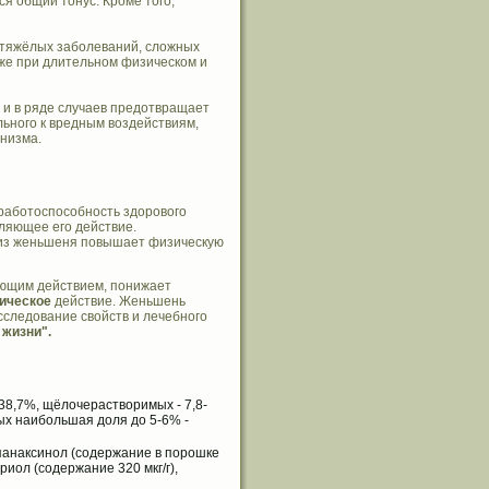
я общий тонус. Кроме того,
 тяжёлых заболеваний, сложных
кже при длительном физическом и
и в ряде случаев предотвращает
ьного к вредным воздействиям,
низма.
работоспособность здорового
ляющее его действие.
и из женьшеня повышает физическую
ющим действием, понижает
ическое
действие. Женьшень
сследование свойств и лечебного
 жизни".
8,7%, щёлочерастворимых - 7,8-
ых наибольшая доля до 5-6% -
панаксинол (содержание в порошке
риол (содержание 320 мкг/г),