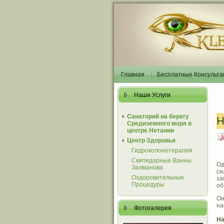
Главная
Бесплатные Консульта
Наши Услуги
Санаторий на берегу
Н
Средиземного моря в
центре Нетании
Центр Здоровья
Гидроколонотерапия
Скипидарные Ванны
Од
Залманова
си
Оздоровительные
за
Процедуры
об
Он
на
Фотогалерея
На