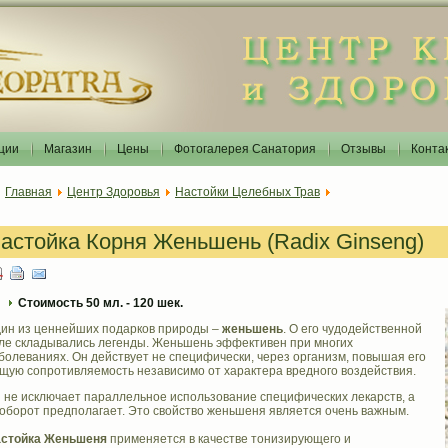
ции
Магазин
Цены
Фотогалерея Санатория
Отзывы
Конта
Главная
Центр Здоровья
Настойки Целебных Трав
астойка Корня Женьшень (Radix Ginseng)
Стоимость 50 мл. - 120 шек.
ин из ценнейших подарков природы –
женьшень
. О его чудодейственной
ле складывались легенды. Женьшень эффективен при многих
болеваниях. Он действует не специфически, через организм, повышая его
щую сопротивляемость независимо от характера вредного воздействия.
 не исключает параллельное использование специфических лекарств, а
оборот предполагает. Это свойство женьшеня является очень важным.
стойка Женьшеня
применяется в качестве тонизирующего и