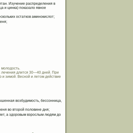
титан. Изучение распределения в
а и цинка) показало явное
скольких остатков аминокислот;
еня;
 молодость.
с лечения длится 30—40 дней. При
 и зимой. Весной и летом действие
ышенная возбудимость, бессонница,
шеня во второй половине дня;
ет, а здоровым взрослым людям до