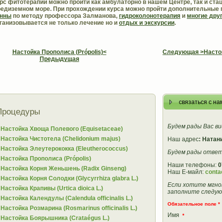
рс фитотерапии можно пройти как амбулаторно в нашем Центре, так и ст
едиземном море. При прохождении курса можно пройти дополнительные 
анны
по методу профессора Залманова,
гидроколонотерапия
и
многие дру
ганизовывается не только лечение но и
отдых и экскурсии
.
Настойка Прополиса (Рrópolis)<
Следующая >Настойк
Предыдущая
связаться с на
Процедуры
Будем рады Вас в
Настойка Хвоща Полевого (Equisetaceae)
Настойка Чистотела (Chelidonium majus)
Наш адрес
: Натан
Настойка Элеутерококка (Eleutherococcus)
Будем рады ответ
Настойка Прополиса (Рrópolis)
Наши телефоны:
0
Настойка Корня Женьшень (Radix Ginseng)
Наш Е-майл:
conta
Настойка Корня Солодки (Glycyrrhiza glabra L.)
Если хотите мгнов
Настойка Крапивы (Urtica dioica L.)
заполните следую
Настойка Календулы (Calendula officinalis L.)
Обязательное поле *
Настойка Розмарина (Rosmarinus officinalis L.)
Имя
*
Настойка Боярышника (Crataégus L.)