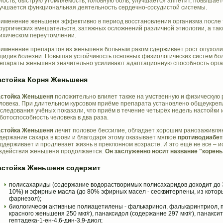
лость, быструю утомляемость, головную боль, улучшается аппетит, повышаетс
учшается функциональная деятельность сердечно-сосудистой системы.
именение женьшеня эффективно в период восстановления организма после
рургических вмешательств, затяжных осложнений различной этиологии, а та
ихическом переутомлении.
именение препаратов из женьшеня больным раком сдерживает рост опухоли 
цидив болезни. Повышая устойчивость основных физиологических систем бол
епараты женьшеня значительно усиливают адаптационную способность орга
астойка Корня Женьшеня
стойка Женьшеня
положительно влияет также на умственную и физическую 
ловека. При длительном курсовом приёме препарата установлено общеукреп
следования учёных показали, что приём в течение четырёх недель настойк
ботоспособность человека в два раза.
стойка Женьшеня
лечит половое бессилие, обладает хорошим ранозаживля
держание сахара в крови и благодаря этому оказывает мягкое
противодиабет
ддерживает и продлевает жизнь в преклонном возрасте. И это ещё не все – и
здействия женьшеня продолжается.
Он заслуженно носит название "корень
астойка Женьшеня содержит
полисахариды (содержание водорастворимых полисахаридов доходит до 3
10%) и эфирные масла (до 80% эфирных масел - сесквитерпены, из котор
фарнезол);
биологически активные полиацетилены - фалькаринол, фалькаринтриол, 
красного женьшеня 250 мкг/г), панаксидол (содержание 297 мкг/г), панаксит
гептадека-1-ен-4,6-дин-3,9-диол;