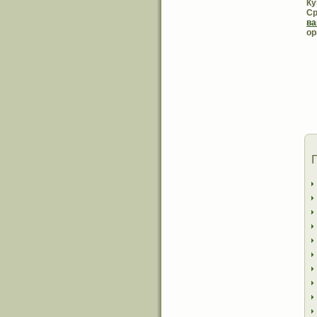
Ку
Ср
в
ор