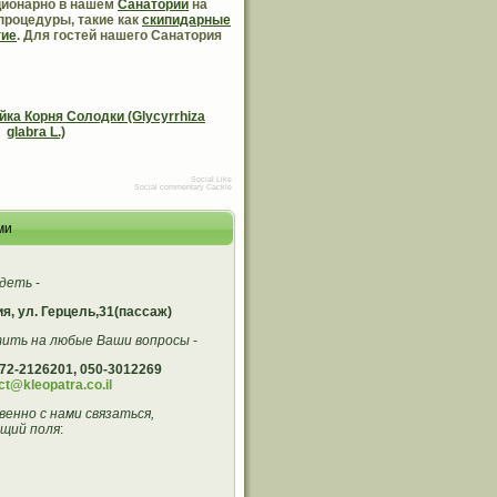
ационарно в нашем
Санатории
на
процедуры, такие как
скипидарные
гие
. Для гостей нашего Санатория
а Корня Солодки (Glycyrrhiza
glabra L.)
Social Like
Social commentary Cackle
ми
идеть
-
ия, ул. Герцель,31(пассаж)
ить на любые Ваши вопросы
-
72-2126201, 050-3012269
ct@kleopatra.co.il
енно с нами связаться,
щий поля
: