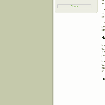
вя
ул
Пр
хи
пс
Пр
ре
пр
Н
На
че
Ис
ра
На
со
по
во
Н