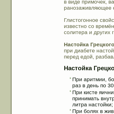
в виде примочек, в
ранозаживляющее 
Глистогонное свой
известно со времён
солитера и других 
Настойка Грецког
при диабете настой
перед едой, разбав
Настойка Грецк
При аритмии, бо
раз в день по 3
При кисте яични
принимать внутр
литра настойки;
При болях в жив