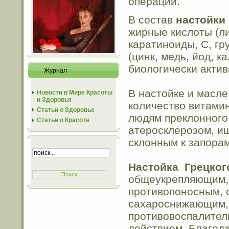
операций.
В состав
настойки 
жирные кислоты (ли
каратиноиды, С, гр
(цинк, медь, йод, к
биологически акти
Журнал
В настойке и масле
Новости в Мире Красоты
и Здоровья
количество витами
Статьи о Здоровье
людям преклонного
Статьи о Красоте
атеросклерозом, и
склонным к запорам
Настойка
Грецко
общеукрепляющим, 
противопоносным, 
сахароснижающим,
противовоспалител
действием. Благод