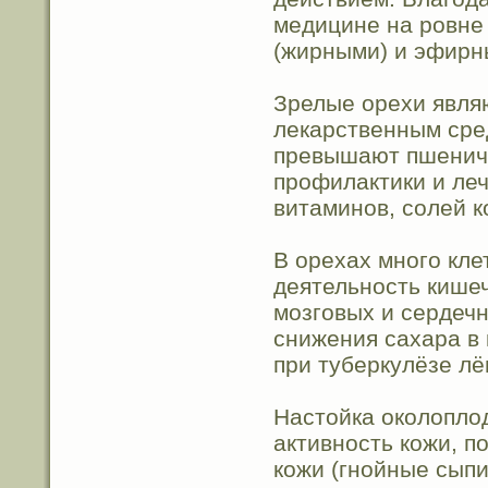
медицине на ровне
(жирными) и эфирн
Зрелые орехи явля
лекарственным сред
превышают пшеничн
профилактики и леч
витаминов, солей к
В орехах много кле
деятельность кише
мозговых и сердеч
снижения сахара в 
при туберкулёзе лё
Настойка околопло
активность кожи, п
кожи (гнойные сыпи