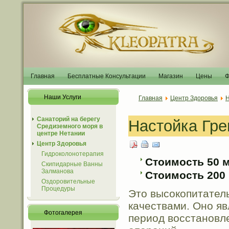
Главная
Бесплатные Консультации
Магазин
Цены
Ф
Наши Услуги
Главная
Центр Здоровья
Н
Санаторий на берегу
Настойка Грец
Средиземного моря в
центре Нетании
Центр Здоровья
Гидроколонотерапия
Стоимость 50 мл
Скипидарные Ванны
Залманова
Стоимость 200 м
Оздоровительные
Процедуры
Это высокопитател
качествами. Оно я
Фотогалерея
период восстановл