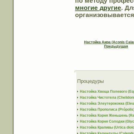
по методу профес
многие другие
. Д
организовывается
Настойка Аира (Aconis Cala
Предыдущая
Процедуры
Настойка Хвоща Полевого (Eq
Настойка Чистотела (Chelidon
Настойка Элеутерококка (Eleu
Настойка Прополиса (Рrópolis
Настойка Корня Женьшень (Ra
Настойка Корня Солодки (Glycy
Настойка Крапивы (Urtica dioic
Настойка Календулы (Calendula 