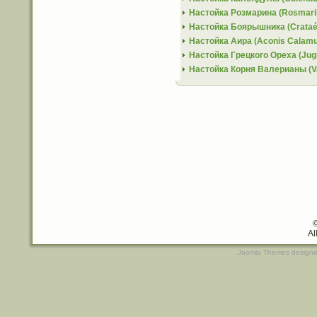
Настойка Розмарина (Rosmarinus
Настойка Боярышника (Crataé
Настойка Аира (Aconis Calamu
Настойка Грецкого Ореха (Jugl
Настойка Корня Валерианы (Vale
Al
Joomla Themes
design